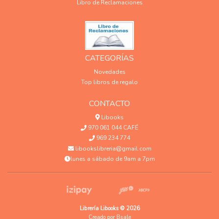
Libro de Reclamaciones
CATEGORÍAS
Novedades
Top libros de regalo
CONTACTO
Libooks
970 061 044 CAFÉ
969 234 774
libookslibreria@gmail.com
lunes a sábado de 9am a 7pm
Librería Libooks © 2026
Creado por
Bsale