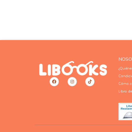
NOSO
¿Quién
Condici
Cómo c
Libro d