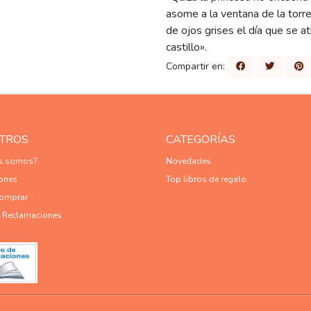
asome a la ventana de la torre
de ojos grises el día que se a
castillo».
Compartir en:
TROS
CATEGORÍAS
es somos?
Novedades
ones
Top libros de regalo
omprar
e Reclamaciones