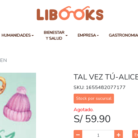
BIENESTAR
HUMANIDADES
EMPRESA
GASTRONOMI
Y SALUD
LEN
TAL VEZ TÚ-ALIC
SKU: 1655482077177
Stock por sucursal
Agotado.
S/ 59.90
E