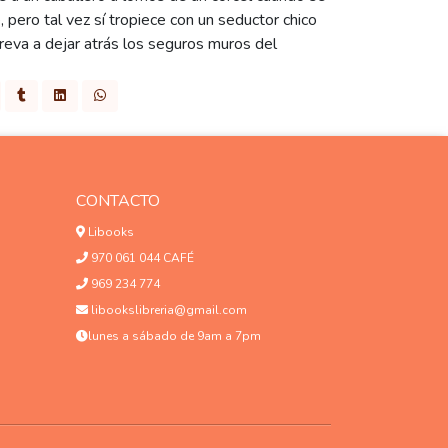
, pero tal vez sí tropiece con un seductor chico
treva a dejar atrás los seguros muros del
CONTACTO
Libooks
970 061 044 CAFÉ
969 234 774
libookslibreria@gmail.com
lunes a sábado de 9am a 7pm