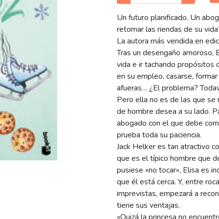
Un futuro planificado. Un abog
retomar las riendas de su vida
La autora más vendida en edic
Tras un desengaño amoroso, El
vida e ir tachando propósitos d
en su empleo, casarse, formar 
afueras… ¿El problema? Todaví
Pero ella no es de las que se 
de hombre desea a su lado. Pa
abogado con el que debe comp
prueba toda su paciencia.
Jack Helker es tan atractivo c
que es el típico hombre que de
pusiese «no tocar», Elisa es i
que él está cerca. Y, entre ro
imprevistas, empezará a recon
tiene sus ventajas.
«Quizá la princesa no encuentr