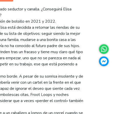
ado seductor y canalla. ¿Conseguirá Elisa
?
ión de bolsillo en 2021 y 2022.
isa está decidida a retomar las riendas de su
e su lista de objetivos: seguir siendo la mejor
una familia, mudarse a una bonita casa a las
a no ha conocido al futuro padre de sus hijos.
rinden tras un fracaso y tiene muy claro qué tipo
ra empezar, uno que no se parezca en nada al
etir en su trabajo, ese que está poniendo a
omo borde. A pesar de su sonrisa insolente y de
bería venir con un cartel en la frente en el que
ncapaz de ignorar el deseo que siente cada vez
cambolescas citas, Froot Loops y noches
siderar que a veces «perder el control» también
e a un caballero a lomos de un corcel cuando se