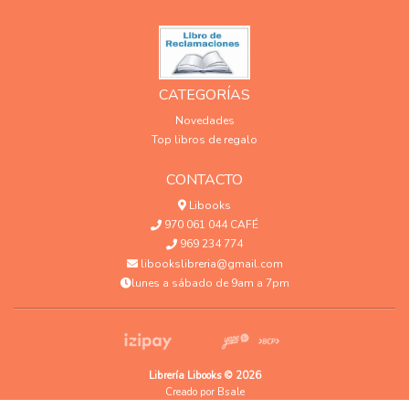
CATEGORÍAS
Novedades
Top libros de regalo
CONTACTO
Libooks
970 061 044 CAFÉ
969 234 774
libookslibreria@gmail.com
lunes a sábado de 9am a 7pm
Librería Libooks © 2026
Creado por
Bsale