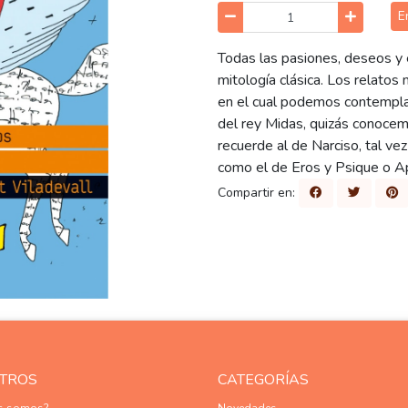
E
Todas las pasiones, deseos y 
mitología clásica. Los relato
en el cual podemos contemplar
del rey Midas, quizás conoce
recuerde al de Narciso, tal ve
como el de Eros y Psique o A
Compartir en:
TROS
CATEGORÍAS