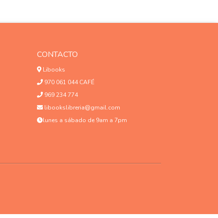
CONTACTO
Libooks
970 061 044 CAFÉ
969 234 774
libookslibreria@gmail.com
lunes a sábado de 9am a 7pm