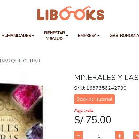
BIENESTAR
HUMANIDADES
EMPRESA
GASTRONOMI
Y SALUD
DRAS QUE CURAR
MINERALES Y LA
SKU: 1637356242790
Stock por sucursal
Agotado.
S/ 75.00
E