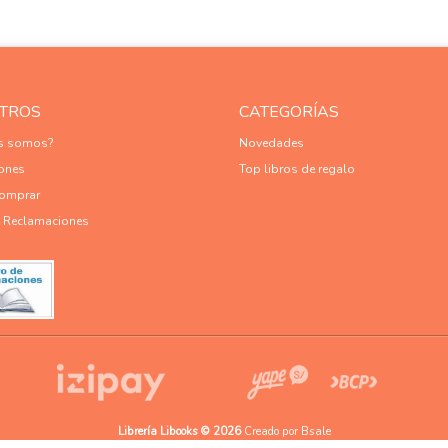
TROS
CATEGORÍAS
es somos?
Novedades
ones
Top libros de regalo
omprar
e Reclamaciones
Librería Libooks © 2026
Creado por
Bsale