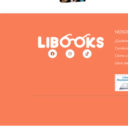
NOSO
¿Quién
Condici
Cómo c
Libro d