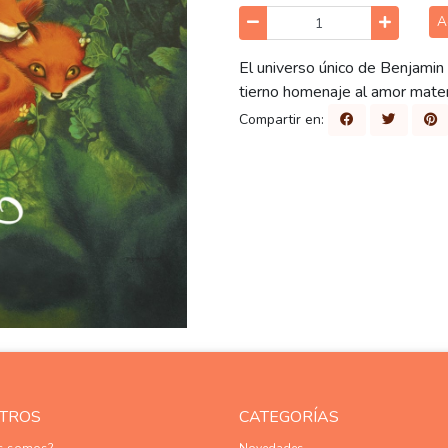
A
El universo único de Benjami
tierno homenaje al amor mater
Compartir en:
TROS
CATEGORÍAS