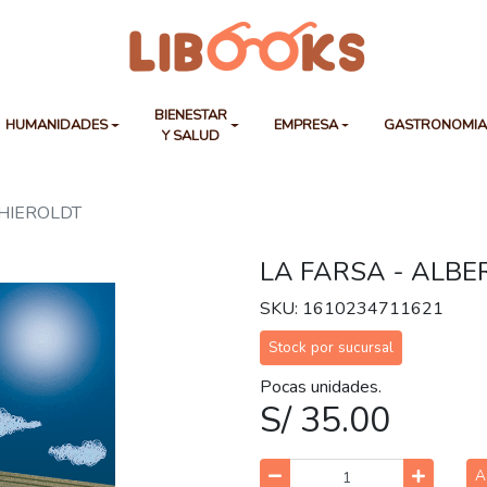
BIENESTAR
HUMANIDADES
EMPRESA
GASTRONOMI
Y SALUD
THIEROLDT
LA FARSA - ALBE
SKU: 1610234711621
Stock por sucursal
Pocas unidades.
S/ 35.00
A