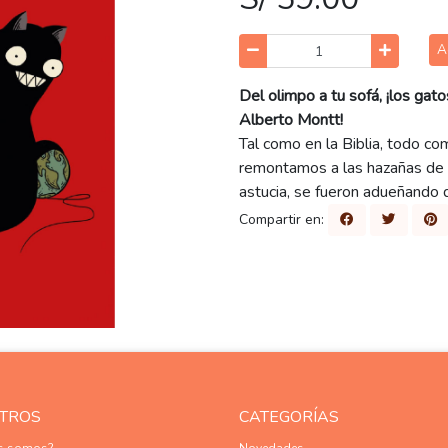
A
Del olimpo a tu sofá, ¡los gat
Alberto Montt!
Tal como en la Biblia, todo c
remontamos a las hazañas de l
astucia, se fueron adueñando 
Compartir en:
TROS
CATEGORÍAS