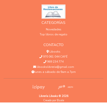
CATEGORÍAS
Novedades
Top libros de regalo
CONTACTO
Libooks
970 061 044 CAFÉ
969 234 774
libookslibreria@gmail.com
lunes a sábado de 9am a 7pm
Librería Libooks © 2026
Creado por
Bsale