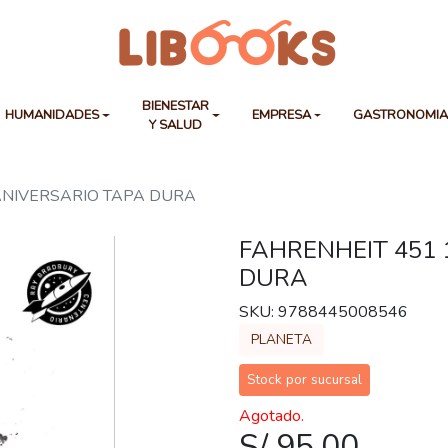
BIENESTAR
HUMANIDADES
EMPRESA
GASTRONOMI
Y SALUD
ANIVERSARIO TAPA DURA
FAHRENHEIT 451 
DURA
SKU: 9788445008546
PLANETA
Stock por sucursal
Agotado.
S/ 95.00