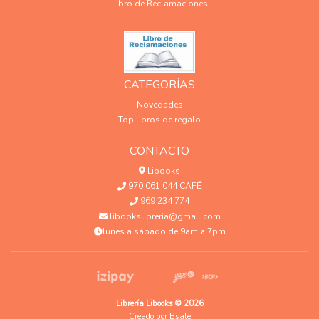
Libro de Reclamaciones
CATEGORÍAS
Novedades
Top libros de regalo
CONTACTO
Libooks
970 061 044 CAFÉ
969 234 774
libookslibreria@gmail.com
lunes a sábado de 9am a 7pm
Librería Libooks © 2026
Creado por
Bsale