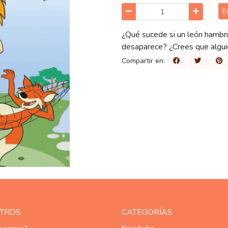
E
¿Qué sucede si un león hambri
desaparece? ¿Crees que alguie
Compartir en:
TROS
CATEGORÍAS