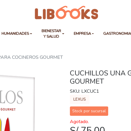
BIENESTAR
HUMANIDADES
EMPRESA
GASTRONOMI
Y SALUD
 PARA COCINEROS GOURMET
CUCHILLOS UNA 
GOURMET
SKU: LXCUC1
LEXUS
Stock por sucursal
Agotado.
S/ 75.00