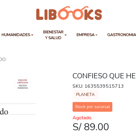
BIENESTAR
HUMANIDADES
EMPRESA
GASTRONOMI
Y SALUD
IDO
CONFIESO QUE HE
SKU: 1635539515713
PLANETA
Stock por sucursal
Agotado.
S/ 89.00