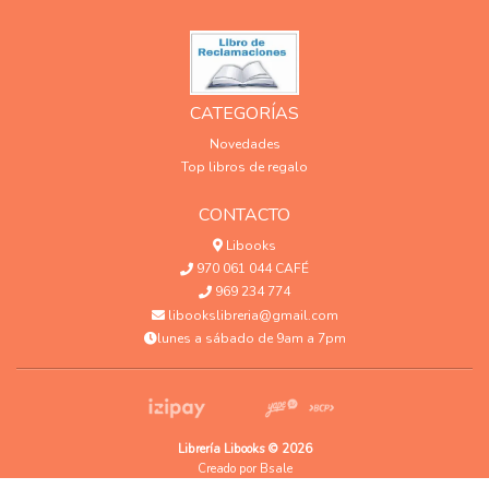
CATEGORÍAS
Novedades
Top libros de regalo
CONTACTO
Libooks
970 061 044 CAFÉ
969 234 774
libookslibreria@gmail.com
lunes a sábado de 9am a 7pm
Librería Libooks © 2026
Creado por
Bsale