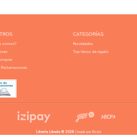
TROS
CATEGORÍAS
es somos?
Novedades
ones
Top libros de regalo
omprar
e Reclamaciones
Librería Libooks © 2026
Creado por
Bsale