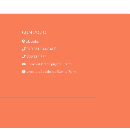
CONTACTO
Libooks
970 061 044 CAFÉ
969 234 774
libookslibreria@gmail.com
lunes a sábado de 9am a 7pm